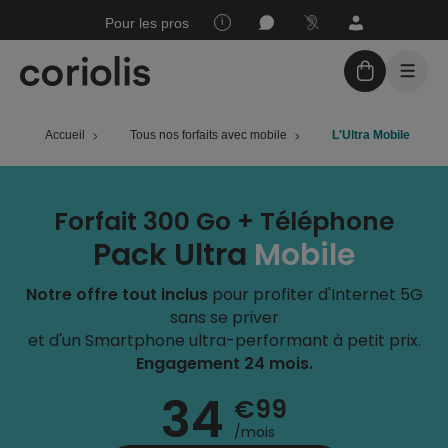
Joindre
Mon
Espace
Pour les pros
Assistance
un
espace
sourds
conseiller
Client
Accueil
Tous nos forfaits avec mobile
L'Ultra Mobile
Forfaits sans engagement
Téléphones + forfaits
Forfait 300 Go + Téléphone
Assistance
Pack Ultra
Mobile
Nos boutiques
Notre offre tout inclus
pour profiter d'Internet 5G
sans se priver
et d'un Smartphone ultra-performant à petit prix.
Engagement 24 mois.
34
€99
/mois