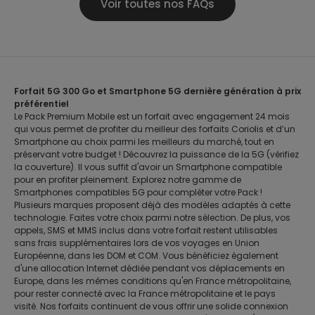
Voir toutes nos FAQs
de portabilité dès la validation de votre commande et 24 heures avant. En
attendant la date de portage, vous continuez à utiliser votre numéro avec votre
Si vous avez demandé un nouveau numéro, votre carte SIM s’active au
Si vous détenez actuellement un forfait mobile sans engagement, ou encore si
abonnement actuel.
moment de sa réception.
votre période d’engagement est terminée chez votre opérateur actuel, la
démarche est simple et rapide.
N'envoyez pas de lettre de résiliation à votre opérateur. Coriolis s'occupe de
Suivez les instructions indiquées dans le courrier qui accompagne la carte.
toutes les démarches pour récupérer votre numéro et résilier l’ensemble de
Il suffit d'ajouter le forfait mobile de votre choix au panier, et de cliquer
Forfait 5G 300 Go et Smartphone 5G dernière génération à prix
Si vous rencontrez des difficultés, nous vous invitons à contacter le Service
vos services.
sur
«Conserver mon numéro»
au moment de personnaliser votre
préférentiel
Client qui vous aidera.
offre mobile.
Le Pack Premium Mobile est un forfait avec engagement 24 mois
Lorsque votre ancienne carte SIM ne fonctionnera plus, il vous suffira de la
qui vous permet de profiter du meilleur des forfaits Coriolis et d’un
remplacer par la carte SIM Coriolis pour profiter de votre nouveau forfait !
Smartphone au choix parmi les meilleurs du marché, tout en
Ensuite, juste avant l’étape de paiement, il vous sera demandé de saisir
préservant votre budget ! Découvrez la puissance de la 5G (vérifiez
votre numéro de téléphone ainsi que
votre RIO
(Relevé d’Identité
la couverture). Il vous suffit d'avoir un Smartphone compatible
Opérateur) préalablement obtenu
en appelant le 3179
depuis votre
pour en profiter pleinement. Explorez notre gamme de
ligne mobile.
Smartphones compatibles 5G pour compléter votre Pack !
Plusieurs marques proposent déjà des modèles adaptés à cette
technologie. Faites votre choix parmi notre sélection. De plus, vos
Vous n’avez pas besoin de résilier votre offre mobile actuelle, Coriolis s’en
appels, SMS et MMS inclus dans votre forfait restent utilisables
occupe gratuitement.
sans frais supplémentaires lors de vos voyages en Union
Européenne, dans les DOM et COM. Vous bénéficiez également
Si vous ne souhaitez pas conserver votre numéro actuel, Coriolis vous en
d'une allocation Internet dédiée pendant vos déplacements en
Europe, dans les mêmes conditions qu'en France métropolitaine,
attribuera un nouveau (Vous avez même le choix parmis une liste lors de votre
pour rester connecté avec la France métropolitaine et le pays
commande).
visité. Nos forfaits continuent de vous offrir une solide connexion