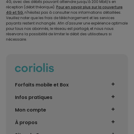
4G, avec des débits pouvant atteindre jusqu'à 200 Mbit/s en
Une fois votre nouvelle ligne Coriolis activée, pensez à effectuer la demandé
réception (débit théorique).
Pour en savoir plus sur la couverture
de résiliation auprès de votre opérateur actuel.
4G et 5G
, n'hésitez pas à consulter nos informations détaillées.
Veuillez noter que les frais de téléchargement et les services
payants restent inchangés. Afin d'assurer une expérience optimale
Si vous êtes encore engagé, renseignez-vous sur les modalités de départ. La
pour tous nos abonnés, le réseau est partagé, et nous nous
loi Chatel vous permet aujourd’hui de quitter votre opérateur actuel avec des
réservons la possibilité de limiter le débit des utilisateurs si
conditions facilitées.
nécessaire.
Forfaits mobile et Box
Le Basic
Infos pratiques
Le Relax
Mobile perdu ou volé
Mon compte
Le Connecté
Carte Sim bloquée
Suivre ma commande
Le Premium
À propos
Problème réseau
Activer ma ligne
Tous nos forfaits
Qui sommes-nous ?
Configuration Internet/MMS