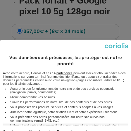
Pack forfait + Google
pixel 10 5g 128go noir
357,00€ + (8€ X 24 mois)
549,00€
Vos données sont précieuses, les protéger est notre
Avec
L'Ultra Mobile
priorité
Choisissez le forfait qu'il vous faut
Avec votre accord, Coriolis et ses 14
partenaires
peuvent stocker et/ou accéder à des
informations sur votre terminal (comme des identifiants ou traceurs) et traiter des
données personnelles en lien avec votre navigation (pages consultées, adresse IP…)
12
€99
L'Essentiel Mobile
pour les finalités suivantes :
150 Go
/mois
Assurer le bon fonctionnement de notre site et de ses services essentiels
(navigation, panier, commandes).
Mieux comprendre vos besoins.
19
€99
Suivre les performances de notre site, de nos contenus et de nos offres.
Le Maxi Mobile
250 Go
Vous proposer des produits, services et contenus adaptés à vos usages.
/mois
Améliorer notre logistique, notre relation client et notre expérience utilisateur.
Vous présenter des offres personnalisées sur notre site ou via nos
communications (email, SMS, etc.).
34
€99
L'Ultra Mobile
Utiliser des données de géolocalisation ou reconnaissez votre appareil afin de
300 Go
/mois
mieux personnaliser votre parcours.