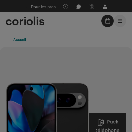
Joindre
Mon
Espace
Pour les pros
Assistance
un
espace
sourds
conseiller
Client
Accueil
Forfaits sans engagement
Téléphones + forfaits
Assistance
Nos boutiques
Pack
téléphone